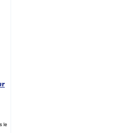
ur
s le