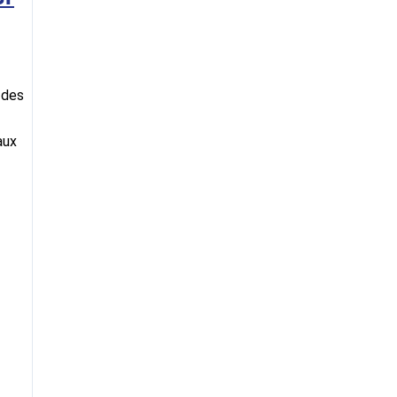
 des
aux